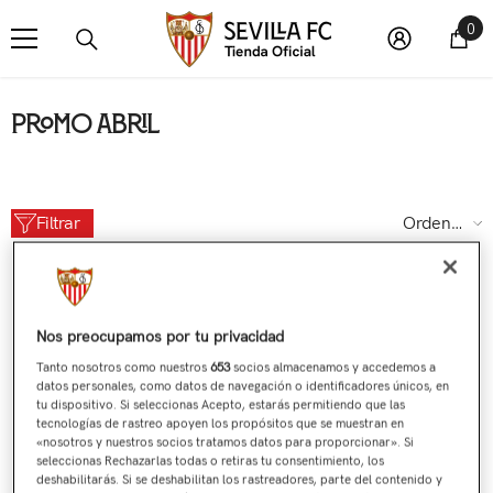
SALTAR AL CONTENIDO
0 
0
Promo abril
Filtrar
Ordenar
por
Mostrando 0 de 0 productos
Nos preocupamos por tu privacidad
NO SE ENCONTRARON PRODUCTOS
UTILICE MENOS FILTROS O
LIMPIAR TODO
Tanto nosotros como nuestros
653
socios almacenamos y accedemos a
datos personales, como datos de navegación o identificadores únicos, en
tu dispositivo. Si seleccionas Acepto, estarás permitiendo que las
tecnologías de rastreo apoyen los propósitos que se muestran en
«nosotros y nuestros socios tratamos datos para proporcionar». Si
seleccionas Rechazarlas todas o retiras tu consentimiento, los
deshabilitarás. Si se deshabilitan los rastreadores, parte del contenido y