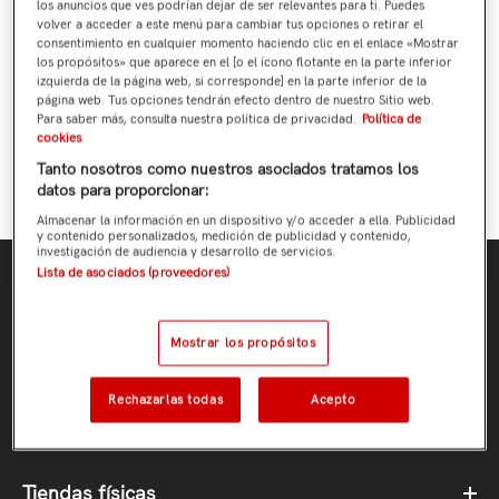
los anuncios que ves podrían dejar de ser relevantes para ti. Puedes
volver a acceder a este menú para cambiar tus opciones o retirar el
consentimiento en cualquier momento haciendo clic en el enlace «Mostrar
10% descuento de Socio
los propósitos» que aparece en el [o el ícono flotante en la parte inferior
Ahora puedes beneficiarte del descuento de socios en
izquierda de la página web, si corresponde] en la parte inferior de la
nuestra tienda online.
página web. Tus opciones tendrán efecto dentro de nuestro Sitio web.
Para saber más, consulta nuestra política de privacidad.
Política de
cookies
Tanto nosotros como nuestros asociados tratamos los
datos para proporcionar:
Almacenar la información en un dispositivo y/o acceder a ella. Publicidad
y contenido personalizados, medición de publicidad y contenido,
investigación de audiencia y desarrollo de servicios.
Lista de asociados (proveedores)
Tienda online
Mostrar los propósitos
Ayuda
Rechazarlas todas
Acepto
Avisos Legales
Tiendas físicas