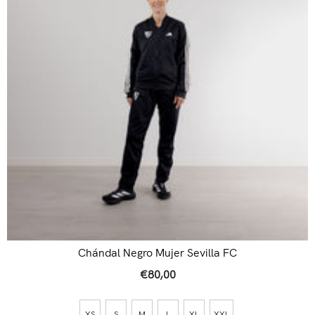
Chándal Negro Mujer Sevilla FC
€80,00
XS
S
M
L
XL
XXL