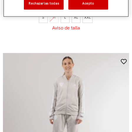
€90,00
Rechazarlas todas
Acepto
S
M
L
XL
XXL
Aviso de talla