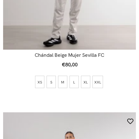
Chándal Beige Mujer Sevilla FC
€80,00
XS
S
M
L
XL
XXL