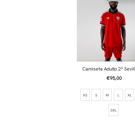
Camiseta Adulto 2ª Sevil
26/27 Roja
€95,00
XS
S
M
L
XL
3XL