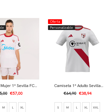
Oferta
ble
Personalizable
Mujer 1ª Sevilla FC
Camiseta 1ª Adulto Sevilla
5/26 Blanca
Atlético 25/26
5,00
€57,00
€64,90
€38,94
M
L
XL
S
M
L
XL
XXL