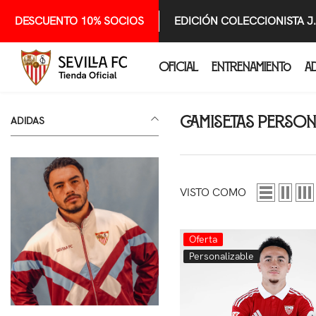
SALTAR AL CONTENIDO
DESCUENTO 10% SOCIOS
EDICIÓN COLECCIONISTA J
OFICIAL
ENTRENAMIENTO
A
Camisetas Persona
ADIDAS
VISTO COMO
Oferta
Personalizable