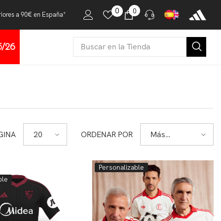
0 producto
0
0
riores a 90€ en España*
5/26
pras y devoluciones
te en contacto con nosotros para
olver tus dudas a través del botón de
tsapp.
Los productos Outlet no tienen
bio ni devolución.
niciar el chat aceptas la totalidad de
diciones del
Aviso Legal
y
Política de
GINA
ORDENAR POR
20
Más
vacidad.
vendidos
Personalizable
ble