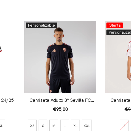
Personalizable
Oferta
Personaliza
 24/25
Camiseta Adulto 3ª Sevilla FC
Camiseta 
26/27 Negra
2
€95,00
€9
XL
XS
S
M
L
XL
XXL
S