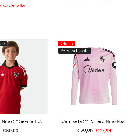
viso de talla
ble
Oferta
Personalizable
 Niño 2ª Sevilla FC
Camiseta 2ª Portero Niño Rosa
26/27 Roja
25/26
€80,00
€79,90
€47,94