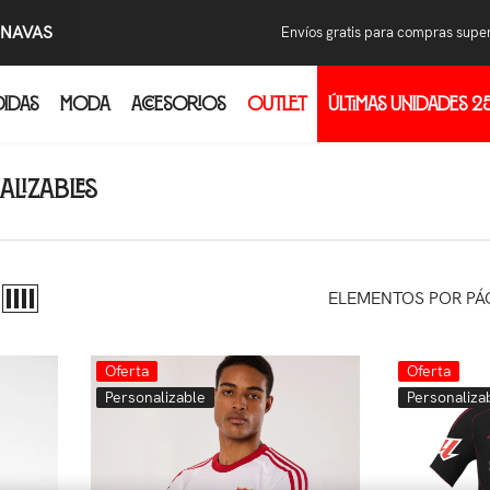
.NAVAS
Envíos gratis para compras supe
DIDAS
MODA
ACCESORIOS
OUTLET
ÚLTIMAS UNIDADES 2
Com
Pon
res
lizables
Wha
cam
Al i
con
ELEMENTOS POR PÁ
pri
Oferta
Oferta
Personalizable
Personaliza