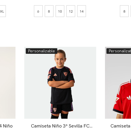
XL
6
8
10
12
14
8
Personalizable
Personaliza
4 Niño
Camiseta Niño 3ª Sevilla FC
Camiseta 