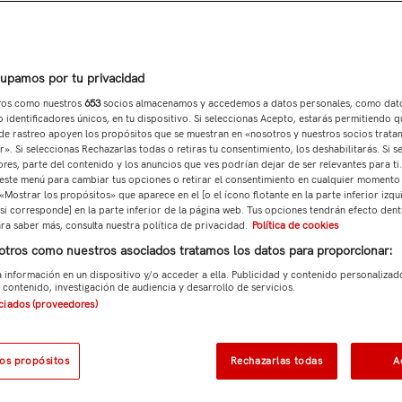
upamos por tu privacidad
ros como nuestros
653
socios almacenamos y accedemos a datos personales, como dat
 identificadores únicos, en tu dispositivo. Si seleccionas Acepto, estarás permitiendo q
la FC
Camiseta Adulto 1ª Sevilla FC
Camiseta 
de rastreo apoyen los propósitos que se muestran en «nosotros y nuestros socios trat
25/26 Blanca
2
». Si seleccionas Rechazarlas todas o retiras tu consentimiento, los deshabilitarás. Si s
€95,00
€57,00
€9
ores, parte del contenido y los anuncios que ves podrían dejar de ser relevantes para ti
este menú para cambiar tus opciones o retirar el consentimiento en cualquier momento
 «Mostrar los propósitos» que aparece en el [o el ícono flotante en la parte inferior izqu
si corresponde] en la parte inferior de la página web. Tus opciones tendrán efecto dent
XXL
XS
S
M
L
XL
XXL
XS
S
ara saber más, consulta nuestra política de privacidad.
Política de cookies
otros como nuestros asociados tratamos los datos para proporcionar:
3XL
 información en un dispositivo y/o acceder a ella. Publicidad y contenido personalizad
A
 contenido, investigación de audiencia y desarrollo de servicios.
ociados (proveedores)
los propósitos
Rechazarlas todas
A
Oferta
Oferta
Personalizable
Personaliza