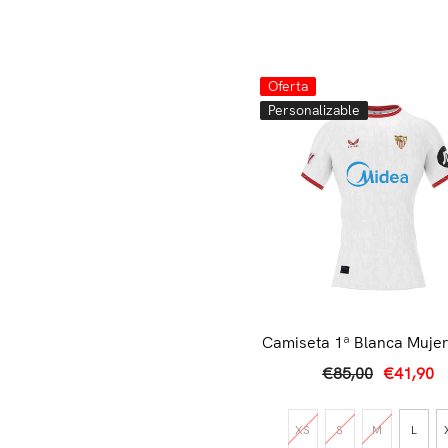
Oferta
Personalizable
Camiseta 1ª Blanca Mujer
€85,00
€41,90
XS
S
M
L