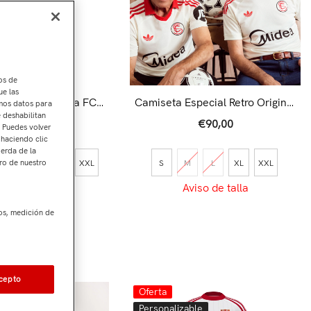
os de
ue las
Adulto 3ª Sevilla FC
Camiseta Especial Retro Original
amos datos para
5/26 Negra
Adulto
e deshabilitan
5,00
€57,00
€90,00
. Puedes volver
 haciendo clic
ierda de la
ro de nuestro
M
L
XL
XXL
S
M
L
XL
XXL
Aviso de talla
3XL
os, medición de
viso de talla
cepto
Oferta
ble
Personalizable