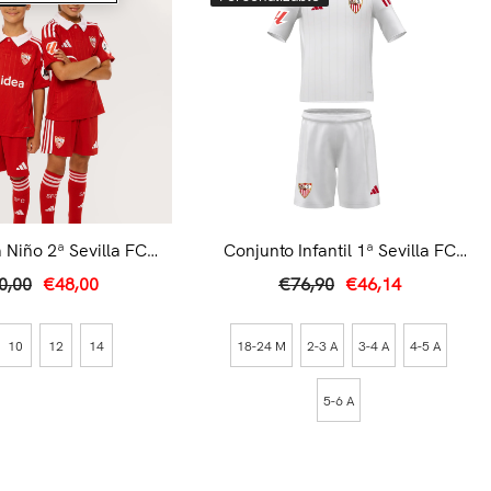
 Niño 2ª Sevilla FC
Conjunto Infantil 1ª Sevilla FC
25/26 Roja
25/26 Blanco
0,00
€48,00
€76,90
€46,14
10
12
14
18-24 M
2-3 A
3-4 A
4-5 A
5-6 A