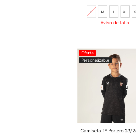
S
M
L
XL
X
Aviso de talla
Oferta
Personalizable
Camiseta 1ª Portero 23/2