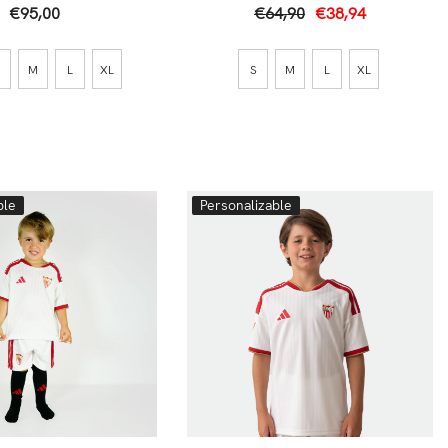
26/27 Roja
Atlético 25/26
€95,00
€64,90
€38,94
M
L
XL
S
M
L
XL
ble
Personalizable