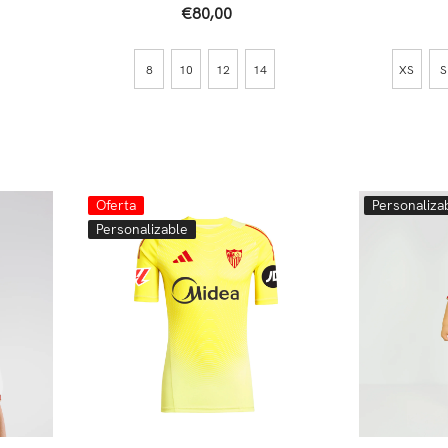
26/27 Negra
€80,00
8
10
12
14
XS
S
Oferta
Personaliza
Personalizable