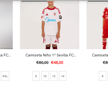
la FC
Camiseta Niño 1ª Sevilla FC
Camiseta
25/26 Blanca
€80,00
€48,00
€8
XXL
8
10
12
14
8