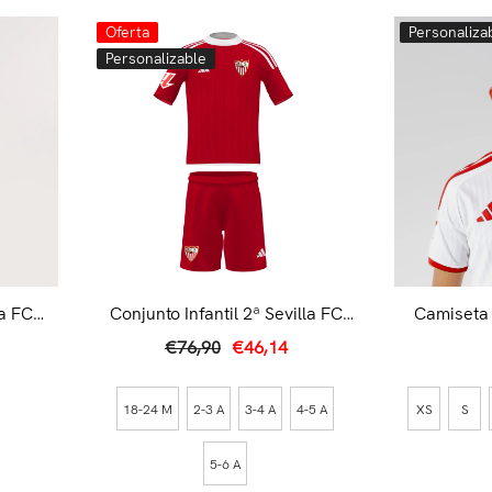
Oferta
Personaliza
Personalizable
la FC
Conjunto Infantil 2ª Sevilla FC
Camiseta 
25/26 Rojo
2
€76,90
€46,14
18-24 M
2-3 A
3-4 A
4-5 A
XS
S
5-6 A