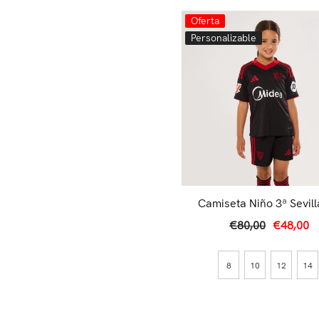
Oferta
Personalizable
Camiseta Niño 3ª Sevil
25/26 Negra
€80,00
€48,00
8
10
12
14