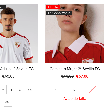
ble
Oferta
Personalizable
Adulto 1ª Sevilla FC
Camiseta Mujer 2ª Sevilla FC
6/27 Blanca
25/26 Roja
€95,00
€95,00
€57,00
M
L
XL
XXL
XS
S
M
L
XL
Aviso de talla
3XL