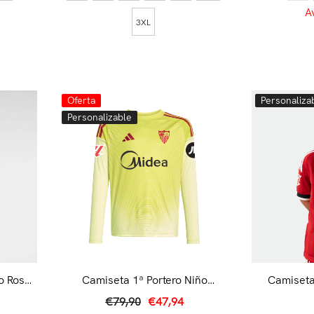
A
3XL
Oferta
Personaliza
Personalizable
o Rosa
Camiseta 1ª Portero Niño
Camiseta
Amarilla 25/26
€79,90
€47,94