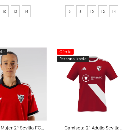
10
12
14
6
8
10
12
14
ble
Oferta
Personalizable
Mujer 2ª Sevilla FC
Camiseta 2ª Adulto Sevilla