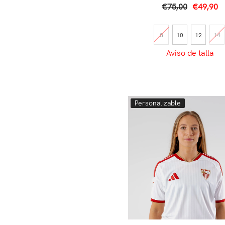
€75,00
€49,90
8
10
12
14
Aviso de talla
Personalizable