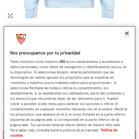
Nos preocupamos por tu privacidad
Tanto nosotros como nuestros
653
socios almacenamos y accedemos a
datos personales, como datos de navegación o identificadores únicos, en
tu dispositivo. Si seleccionas Acepto, estarás permitiendo que las
tecnologías de rastreo apoyen los propósitos que se muestran en
Sudadera Celeste 24/25 Mujer
«nosotros y nuestros socios tratamos datos para proporcionar». Si
seleccionas Rechazarlas todas o retiras tu consentimiento, los
€49,90
€21,90
Precio regular
Precio de venta
deshabilitarás. Si se deshabilitan los rastreadores, parte del contenido y
los anuncios que ves podrían dejar de ser relevantes para ti. Puedes
volver a acceder a este menú para cambiar tus opciones o retirar el
Talla:
L
consentimiento en cualquier momento haciendo clic en el enlace «Mostrar
los propósitos» que aparece en el [o el ícono flotante en la parte inferior
XS
S
M
L
XL
2XL
izquierda de la página web, si corresponde] en la parte inferior de la
página web. Tus opciones tendrán efecto dentro de nuestro Sitio web.
Para saber más, consulta nuestra política de privacidad.
Política de
Aviso de stock / stock notice
cookies