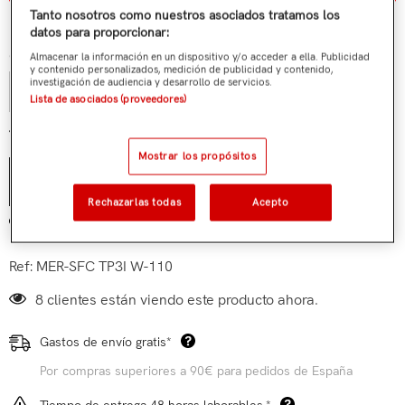
¿Tienes alguna duda?
Tanto nosotros como nuestros asociados tratamos los
datos para proporcionar:
Cantidad:
Almacenar la información en un dispositivo y/o acceder a ella. Publicidad
y contenido personalizados, medición de publicidad y contenido,
investigación de audiencia y desarrollo de servicios.
Lista de asociados (proveedores)
€21,90
Total parcial:
Mostrar los propósitos
AÑADIR AL CARRITO
Rechazarlas todas
Acepto
Añadir a mi lista de deseos
Ref:
MER-SFC TP3I W-110
8 clientes están viendo este producto ahora.
Gastos de envío gratis*
Por compras superiores a 90€ para pedidos de España
Tiempo de entrega 48 horas laborables.*