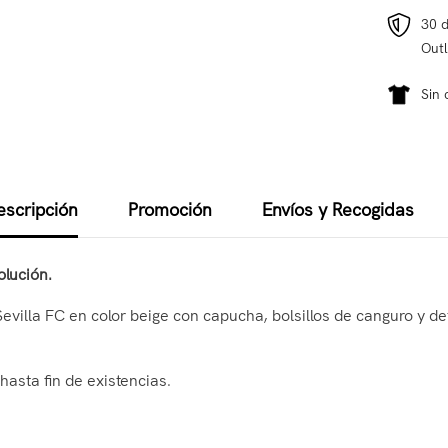
30 d
Outl
Sin 
escripción
Promoción
Envíos y Recogidas
olución.
Sevilla FC en color beige con capucha, bolsillos de canguro y det
hasta fin de existencias.