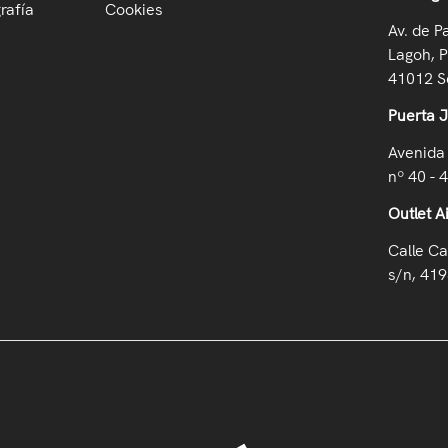
rafía
Cookies
Av. de P
Lagoh, P
41012 Se
Puerta 
Avenida 
nº 40 - 
Outlet A
Calle Ca
s/n, 419