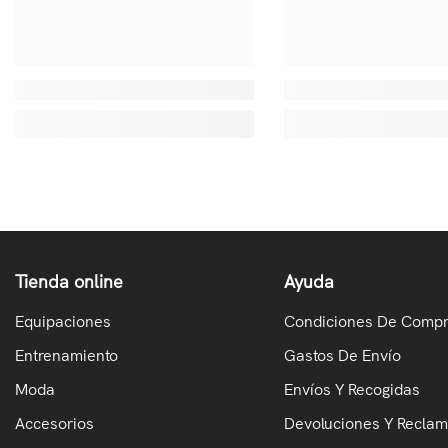
Tienda online
Ayuda
Equipaciones
Condiciones De Comp
Entrenamiento
Gastos De Envío
Moda
Envíos Y Recogidas
Accesorios
Devoluciones Y Recla