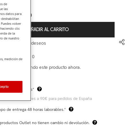
os de
ue las
€21,90
amos datos para
arcial:
e deshabilitan
. Puedes volver
 haciendo clic
AÑADIR AL CARRITO
ierda de la
ro de nuestro
ir a mi lista de deseos
-SFC TP3I W-110
os, medición de
ientes están viendo este producto ahora.
Com
cepto
os de envío gratis*
 compras superiores a 90€ para pedidos de España
po de entrega 48 horas laborables.*
productos Outlet no tienen cambio ni devolución.