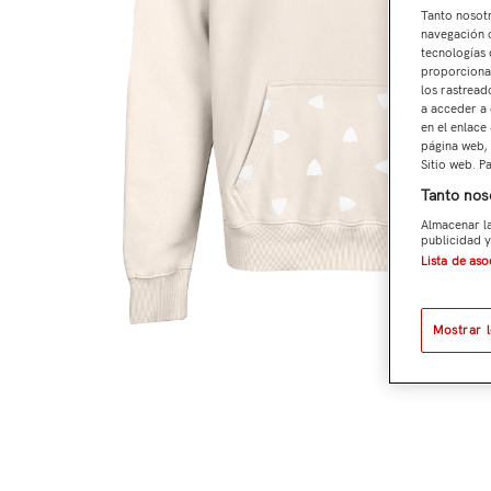
Tanto nosot
navegación o
tecnologías 
proporcionar
los rastread
a acceder a 
en el enlace
página web, 
Sitio web. P
Tanto nos
Almacenar la
publicidad y
Lista de as
Mostrar 