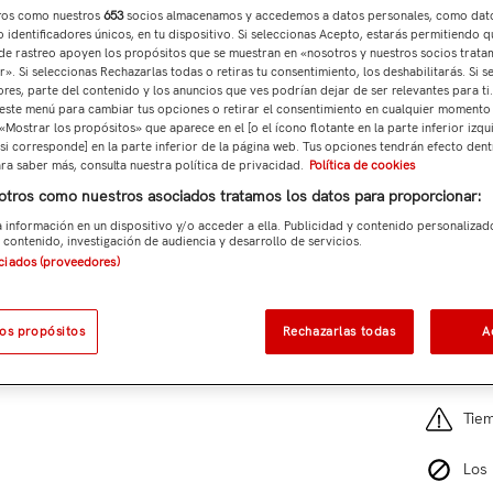
ros como nuestros
653
socios almacenamos y accedemos a datos personales, como dat
 identificadores únicos, en tu dispositivo. Si seleccionas Acepto, estarás permitiendo q
de rastreo apoyen los propósitos que se muestran en «nosotros y nuestros socios trat
Total p
». Si seleccionas Rechazarlas todas o retiras tu consentimiento, los deshabilitarás. Si s
ores, parte del contenido y los anuncios que ves podrían dejar de ser relevantes para ti
este menú para cambiar tus opciones o retirar el consentimiento en cualquier momento
 «Mostrar los propósitos» que aparece en el [o el ícono flotante en la parte inferior izqu
si corresponde] en la parte inferior de la página web. Tus opciones tendrán efecto dent
Añad
ara saber más, consulta nuestra política de privacidad.
Política de cookies
otros como nuestros asociados tratamos los datos para proporcionar:
Ref:
MER
 información en un dispositivo y/o acceder a ella. Publicidad y contenido personalizad
 contenido, investigación de audiencia y desarrollo de servicios.
9 cl
ociados (proveedores)
los propósitos
Rechazarlas todas
A
Gast
Por
Tiem
Los 