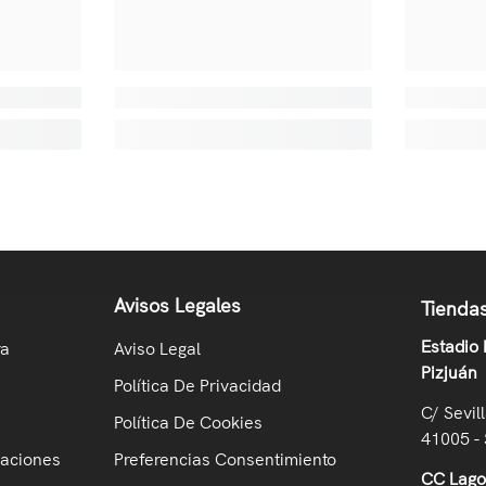
Avisos Legales
Tiendas
Estadio
ra
Aviso Legal
Pizjuán
Política De Privacidad
C/ Sevil
Política De Cookies
41005 - 
maciones
Preferencias Consentimiento
CC Lag