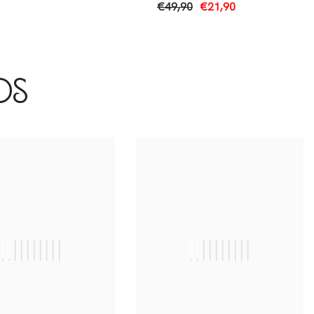
€49,90
€21,90
os
||||||||||
||||||||||