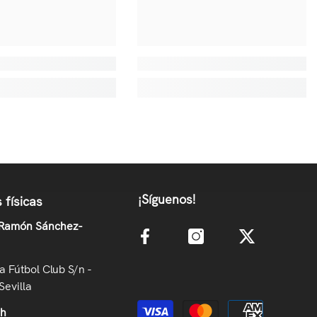
¡Síguenos!
 físicas
 Ramón Sánchez-
la Fútbol Club S/n -
Sevilla
Métodos de pago
oh