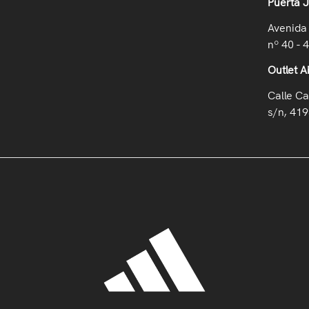
Puerta 
Avenida 
nº 40 - 
Outlet A
Calle Ca
s/n, 419