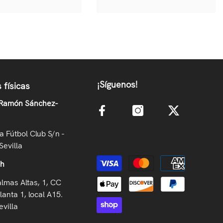
¡Síguenos!
 físicas
 Ramón Sánchez-
la Fútbol Club S/n -
Sevilla
Métodos de pago
oh
almas Altas, 1, CC
lanta 1, local A15.
villa