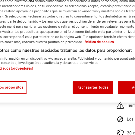
ros como nuestros
653
socios almacenamos y accedemos a datos personales, como dat
Total p
 identificadores únicos, en tu dispositivo. Si seleccionas Acepto, estarás permitiendo q
de rastreo apoyen los propósitos que se muestran en «nosotros y nuestros socios trat
». Si seleccionas Rechazarlas todas o retiras tu consentimiento, los deshabilitarás. Si s
ores, parte del contenido y los anuncios que ves podrían dejar de ser relevantes para ti
este menú para cambiar tus opciones o retirar el consentimiento en cualquier momento
 «Mostrar los propósitos» que aparece en el [o el ícono flotante en la parte inferior izqu
Añad
si corresponde] en la parte inferior de la página web. Tus opciones tendrán efecto dent
ara saber más, consulta nuestra política de privacidad.
Política de cookies
Ref:
JD5
otros como nuestros asociados tratamos los datos para proporcionar:
 información en un dispositivo y/o acceder a ella. Publicidad y contenido personalizad
4 cl
 contenido, investigación de audiencia y desarrollo de servicios.
ociados (proveedores)
Gast
los propósitos
Rechazarlas todas
A
Por
Tiem
Los 
30 d