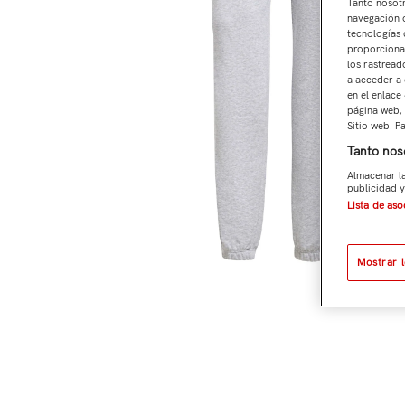
Tanto nosot
navegación o
tecnologías 
proporcionar
los rastread
a acceder a 
en el enlace
página web, 
Sitio web. P
Tanto nos
Almacenar la
publicidad y
Lista de as
Mostrar 