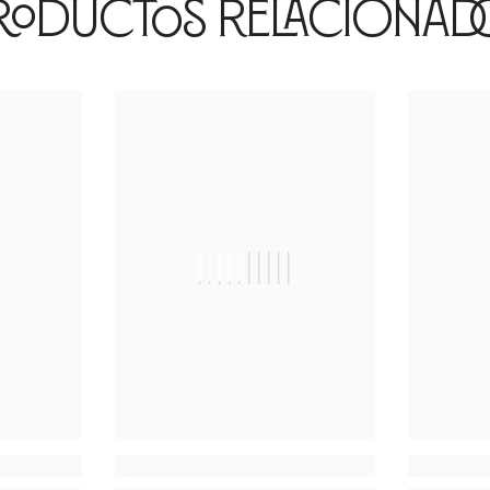
roductos Relacionad
|
||||||||||