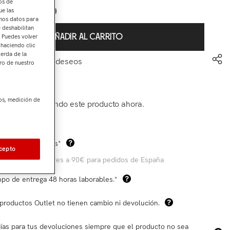
os de
€54,90
arcial:
ue las
amos datos para
e deshabilitan
. Puedes volver
AÑADIR AL CARRITO
 haciendo clic
ierda de la
ir a mi lista de deseos
ro de nuestro
311
os, medición de
ientes están viendo este producto ahora.
Com
os de envío gratis*
cepto
 compras superiores a 90€ para pedidos de España
po de entrega 48 horas laborables.*
productos Outlet no tienen cambio ni devolución.
ías para tus devoluciones siempre que el producto no sea