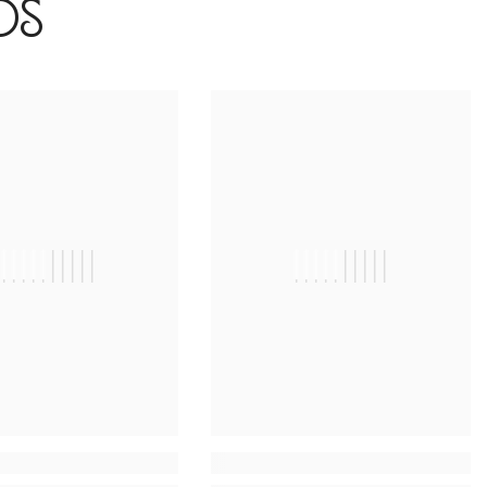
os
||||||||||
||||||||||