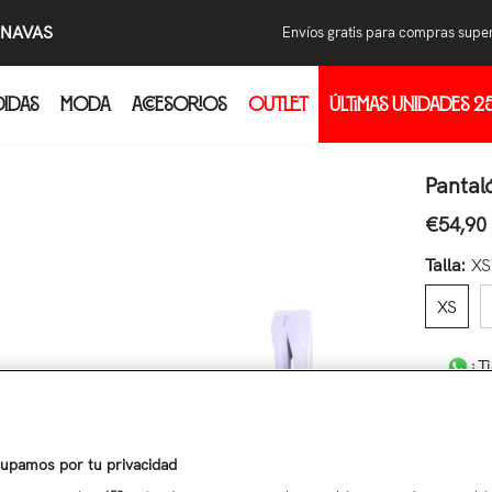
.NAVAS
Envíos gratis para compras supe
DIDAS
MODA
ACCESORIOS
OUTLET
ÚLTIMAS UNIDADES 2
Com
Pon
res
Pantal
Wha
€54,90
Precio r
cam
Al i
Talla:
XS
con
XS
pri
¿T
Cantidad
upamos por tu privacidad