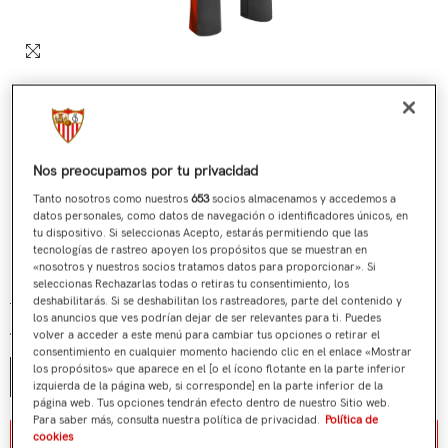
Nos preocupamos por tu privacidad
Tanto nosotros como nuestros
653
socios almacenamos y accedemos a
datos personales, como datos de navegación o identificadores únicos, en
tu dispositivo. Si seleccionas Acepto, estarás permitiendo que las
tecnologías de rastreo apoyen los propósitos que se muestran en
Pantalón Gris Entrenamiento 23/24 Adulto
«nosotros y nuestros socios tratamos datos para proporcionar». Si
seleccionas Rechazarlas todas o retiras tu consentimiento, los
€64,90
€9,90
Precio regular
Precio de venta
deshabilitarás. Si se deshabilitan los rastreadores, parte del contenido y
los anuncios que ves podrían dejar de ser relevantes para ti. Puedes
volver a acceder a este menú para cambiar tus opciones o retirar el
Talla:
S
consentimiento en cualquier momento haciendo clic en el enlace «Mostrar
los propósitos» que aparece en el [o el ícono flotante en la parte inferior
S
M
L
XL
XXL
izquierda de la página web, si corresponde] en la parte inferior de la
página web. Tus opciones tendrán efecto dentro de nuestro Sitio web.
Para saber más, consulta nuestra política de privacidad.
Política de
Aviso de stock / stock notice
cookies