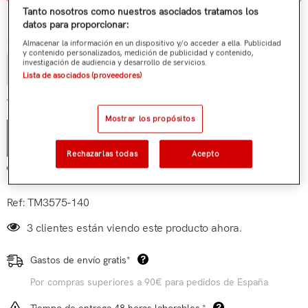
¿Tienes alguna duda?
Tanto nosotros como nuestros asociados tratamos los
datos para proporcionar:
Cantidad:
Almacenar la información en un dispositivo y/o acceder a ella. Publicidad
y contenido personalizados, medición de publicidad y contenido,
investigación de audiencia y desarrollo de servicios.
Lista de asociados (proveedores)
€9,90
Total parcial:
Mostrar los propósitos
AÑADIR AL CARRITO
Rechazarlas todas
Acepto
Añadir a mi lista de deseos
Ref:
TM3575-140
3 clientes están viendo este producto ahora.
Gastos de envío gratis*
Por compras superiores a 90€ para pedidos de España
Tiempo de entrega 48 horas laborables.*