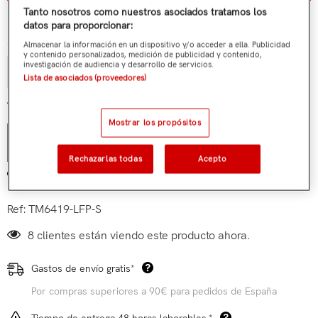
¿Tienes alguna duda?
Tanto nosotros como nuestros asociados tratamos los
datos para proporcionar:
Cantidad:
Almacenar la información en un dispositivo y/o acceder a ella. Publicidad
y contenido personalizados, medición de publicidad y contenido,
investigación de audiencia y desarrollo de servicios.
Lista de asociados (proveedores)
€199,00
Total parcial:
Mostrar los propósitos
VENDIDO
Rechazarlas todas
Acepto
Añadir a mi lista de deseos
Ref:
TM6419-LFP-S
8 clientes están viendo este producto ahora.
Gastos de envío gratis*
Por compras superiores a 90€ para pedidos de España
Tiempo de entrega 48 horas laborables.*