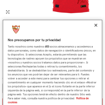
Nos preocupamos por tu privacidad
Tanto nosotros como nuestros
653
socios almacenamos y accedemos a
datos personales, como datos de navegación o identificadores únicos, en
tu dispositivo. Si seleccionas Acepto, estarás permitiendo que las
tecnologías de rastreo apoyen los propósitos que se muestran en
Nº 698 / 705 Última Camiseta Jesús Navas Roja
«nosotros y nuestros socios tratamos datos para proporcionar». Si
seleccionas Rechazarlas todas o retiras tu consentimiento, los
€199,00
Precio regular
deshabilitarás. Si se deshabilitan los rastreadores, parte del contenido y
los anuncios que ves podrían dejar de ser relevantes para ti. Puedes
volver a acceder a este menú para cambiar tus opciones o retirar el
Talla:
S
consentimiento en cualquier momento haciendo clic en el enlace «Mostrar
los propósitos» que aparece en el [o el ícono flotante en la parte inferior
S
izquierda de la página web, si corresponde] en la parte inferior de la
página web. Tus opciones tendrán efecto dentro de nuestro Sitio web.
Para saber más, consulta nuestra política de privacidad.
Política de
Aviso de stock / stock notice
cookies