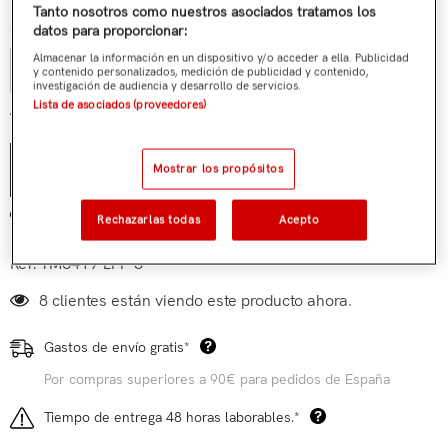
Tanto nosotros como nuestros asociados tratamos los
Cantidad:
datos para proporcionar:
Almacenar la información en un dispositivo y/o acceder a ella. Publicidad
y contenido personalizados, medición de publicidad y contenido,
investigación de audiencia y desarrollo de servicios.
Lista de asociados (proveedores)
€119,90
Total parcial:
Mostrar los propósitos
AÑADIR AL CARRITO
Añadir a mi lista de deseos
Rechazarlas todas
Acepto
Ref:
TM6419-LFP-S
8 clientes están viendo este producto ahora.
Gastos de envío gratis*
Por compras superiores a 90€ para pedidos de España
Tiempo de entrega 48 horas laborables.*