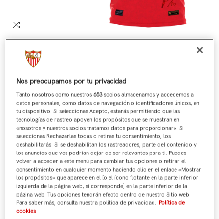
Nos preocupamos por tu privacidad
Tanto nosotros como nuestros
653
socios almacenamos y accedemos a
datos personales, como datos de navegación o identificadores únicos, en
tu dispositivo. Si seleccionas Acepto, estarás permitiendo que las
tecnologías de rastreo apoyen los propósitos que se muestran en
«nosotros y nuestros socios tratamos datos para proporcionar». Si
Nº 672 / 705 Última Camiseta Jesús Navas Roja
seleccionas Rechazarlas todas o retiras tu consentimiento, los
deshabilitarás. Si se deshabilitan los rastreadores, parte del contenido y
€199,00
€119,90
Precio regular
Precio de venta
los anuncios que ves podrían dejar de ser relevantes para ti. Puedes
volver a acceder a este menú para cambiar tus opciones o retirar el
Talla:
S
consentimiento en cualquier momento haciendo clic en el enlace «Mostrar
los propósitos» que aparece en el [o el ícono flotante en la parte inferior
S
izquierda de la página web, si corresponde] en la parte inferior de la
página web. Tus opciones tendrán efecto dentro de nuestro Sitio web.
Para saber más, consulta nuestra política de privacidad.
Política de
¿Tienes alguna duda?
cookies