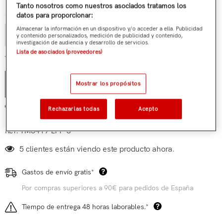
Tanto nosotros como nuestros asociados tratamos los
Cantidad:
datos para proporcionar:
Almacenar la información en un dispositivo y/o acceder a ella. Publicidad
y contenido personalizados, medición de publicidad y contenido,
investigación de audiencia y desarrollo de servicios.
Lista de asociados (proveedores)
€119,90
Total parcial:
Mostrar los propósitos
AÑADIR AL CARRITO
Añadir a mi lista de deseos
Rechazarlas todas
Acepto
Ref:
TM6419-LFP-S
5 clientes están viendo este producto ahora.
Gastos de envío gratis*
Por compras superiores a 90€ para pedidos de España
Tiempo de entrega 48 horas laborables.*