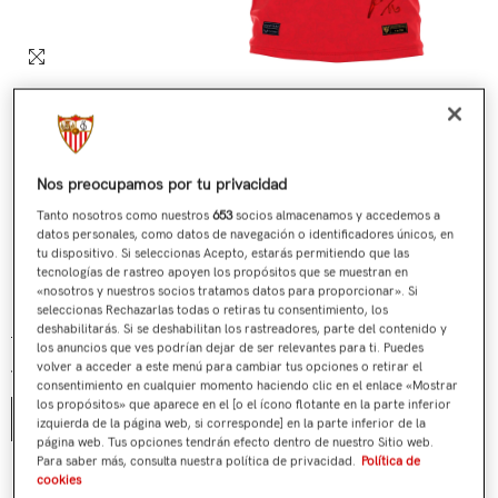
Nos preocupamos por tu privacidad
Tanto nosotros como nuestros
653
socios almacenamos y accedemos a
datos personales, como datos de navegación o identificadores únicos, en
tu dispositivo. Si seleccionas Acepto, estarás permitiendo que las
tecnologías de rastreo apoyen los propósitos que se muestran en
«nosotros y nuestros socios tratamos datos para proporcionar». Si
Nº 590 / 705 Última Camiseta Jesús Navas Roja
seleccionas Rechazarlas todas o retiras tu consentimiento, los
deshabilitarás. Si se deshabilitan los rastreadores, parte del contenido y
€199,00
€119,90
Precio regular
Precio de venta
los anuncios que ves podrían dejar de ser relevantes para ti. Puedes
volver a acceder a este menú para cambiar tus opciones o retirar el
Talla:
S
consentimiento en cualquier momento haciendo clic en el enlace «Mostrar
los propósitos» que aparece en el [o el ícono flotante en la parte inferior
S
izquierda de la página web, si corresponde] en la parte inferior de la
página web. Tus opciones tendrán efecto dentro de nuestro Sitio web.
Para saber más, consulta nuestra política de privacidad.
Política de
¿Tienes alguna duda?
cookies