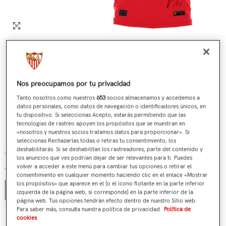
Nos preocupamos por tu privacidad
Tanto nosotros como nuestros
653
socios almacenamos y accedemos a
datos personales, como datos de navegación o identificadores únicos, en
tu dispositivo. Si seleccionas Acepto, estarás permitiendo que las
tecnologías de rastreo apoyen los propósitos que se muestran en
«nosotros y nuestros socios tratamos datos para proporcionar». Si
Nº 577 / 705 Última Camiseta Jesús Navas Roja
seleccionas Rechazarlas todas o retiras tu consentimiento, los
deshabilitarás. Si se deshabilitan los rastreadores, parte del contenido y
€199,00
€119,90
Precio regular
Precio de venta
los anuncios que ves podrían dejar de ser relevantes para ti. Puedes
volver a acceder a este menú para cambiar tus opciones o retirar el
Talla:
S
consentimiento en cualquier momento haciendo clic en el enlace «Mostrar
los propósitos» que aparece en el [o el ícono flotante en la parte inferior
S
izquierda de la página web, si corresponde] en la parte inferior de la
página web. Tus opciones tendrán efecto dentro de nuestro Sitio web.
Para saber más, consulta nuestra política de privacidad.
Política de
¿Tienes alguna duda?
cookies