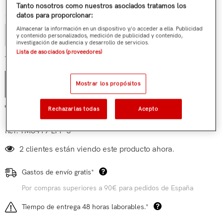
Tanto nosotros como nuestros asociados tratamos los
Cantidad:
datos para proporcionar:
Almacenar la información en un dispositivo y/o acceder a ella. Publicidad
y contenido personalizados, medición de publicidad y contenido,
investigación de audiencia y desarrollo de servicios.
Lista de asociados (proveedores)
€119,90
Total parcial:
Mostrar los propósitos
AÑADIR AL CARRITO
Añadir a mi lista de deseos
Rechazarlas todas
Acepto
Ref:
TM6419-LFP-S
2 clientes están viendo este producto ahora.
Gastos de envío gratis*
Por compras superiores a 90€ para pedidos de España
Tiempo de entrega 48 horas laborables.*