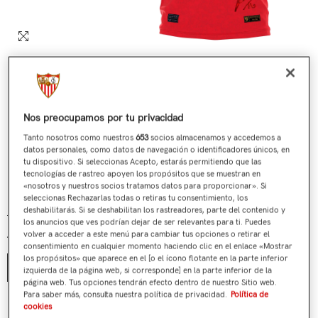
Nos preocupamos por tu privacidad
Tanto nosotros como nuestros
653
socios almacenamos y accedemos a
datos personales, como datos de navegación o identificadores únicos, en
tu dispositivo. Si seleccionas Acepto, estarás permitiendo que las
tecnologías de rastreo apoyen los propósitos que se muestran en
«nosotros y nuestros socios tratamos datos para proporcionar». Si
Nº 453 / 705 Última Camiseta Jesús Navas Roja
seleccionas Rechazarlas todas o retiras tu consentimiento, los
deshabilitarás. Si se deshabilitan los rastreadores, parte del contenido y
€199,00
€119,90
Precio regular
Precio de venta
los anuncios que ves podrían dejar de ser relevantes para ti. Puedes
volver a acceder a este menú para cambiar tus opciones o retirar el
Talla:
S
consentimiento en cualquier momento haciendo clic en el enlace «Mostrar
los propósitos» que aparece en el [o el ícono flotante en la parte inferior
S
izquierda de la página web, si corresponde] en la parte inferior de la
página web. Tus opciones tendrán efecto dentro de nuestro Sitio web.
Para saber más, consulta nuestra política de privacidad.
Política de
¿Tienes alguna duda?
cookies