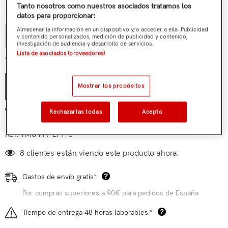
Tanto nosotros como nuestros asociados tratamos los
Cantidad:
datos para proporcionar:
Almacenar la información en un dispositivo y/o acceder a ella. Publicidad
y contenido personalizados, medición de publicidad y contenido,
investigación de audiencia y desarrollo de servicios.
Lista de asociados (proveedores)
€119,90
Total parcial:
Mostrar los propósitos
AÑADIR AL CARRITO
Añadir a mi lista de deseos
Rechazarlas todas
Acepto
Ref:
TM6419-LFP-S
8 clientes están viendo este producto ahora.
Gastos de envío gratis*
Por compras superiores a 90€ para pedidos de España
Tiempo de entrega 48 horas laborables.*