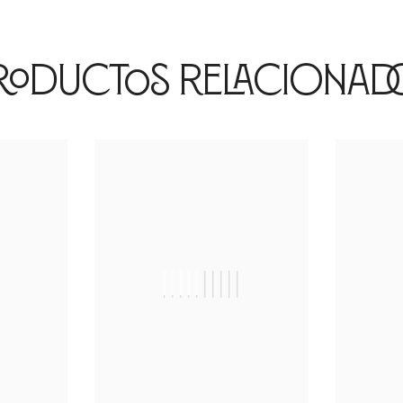
roductos Relacionad
|
||||||||||