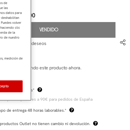
os de
ue las
amos datos para
€199,00
arcial:
e deshabilitan
. Puedes volver
 haciendo clic
VENDIDO
ierda de la
ro de nuestro
ir a mi lista de deseos
419-LFP-S
os, medición de
ientes están viendo este producto ahora.
Com
cepto
os de envío gratis*
 compras superiores a 90€ para pedidos de España
po de entrega 48 horas laborables.*
productos Outlet no tienen cambio ni devolución.