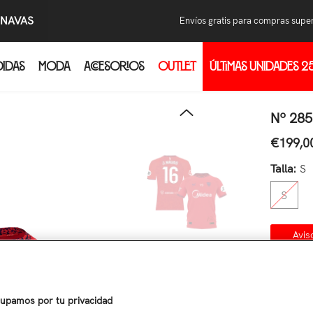
.NAVAS
Envíos gratis para compras supe
DIDAS
MODA
ACCESORIOS
OUTLET
ÚLTIMAS UNIDADES 2
Com
Pon
res
Nº 285
Wha
€199,0
Precio r
cam
Al i
Talla:
S
con
S
pri
Avis
¿T
Cantidad
upamos por tu privacidad