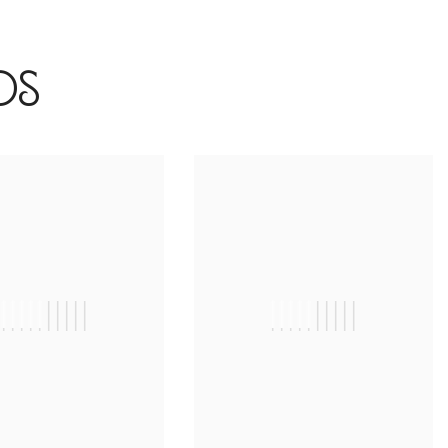
os
||||||||||
||||||||||