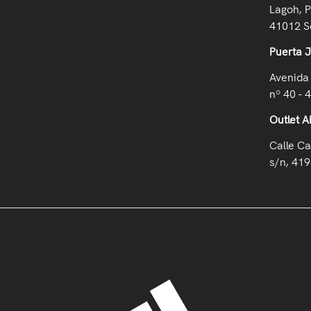
Lagoh, P
41012 Se
Puerta 
Avenida 
nº 40 - 
Outlet A
Calle Ca
s/n, 419