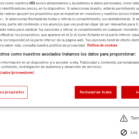
ros como nuestros
653
socios almacenamos y accedemos a datos personales, como dat
 identificadores únicos, en tu dispositivo. Si seleccionas Acepto, estarás permitiendo q
de rastreo apoyen los propósitos que se muestran en «nosotros y nuestros socios trat
Total p
». Si seleccionas Rechazarlas todas o retiras tu consentimiento, los deshabilitarás. Si s
ores, parte del contenido y los anuncios que ves podrían dejar de ser relevantes para ti
este menú para cambiar tus opciones o retirar el consentimiento en cualquier momento
 «Mostrar los propósitos» que aparece en el [o el ícono flotante en la parte inferior izqu
si corresponde] en la parte inferior de la página web. Tus opciones tendrán efecto dent
ara saber más, consulta nuestra política de privacidad.
Política de cookies
Añad
otros como nuestros asociados tratamos los datos para proporcionar:
Ref:
TM6
 información en un dispositivo y/o acceder a ella. Publicidad y contenido personalizad
 contenido, investigación de audiencia y desarrollo de servicios.
8 cl
ociados (proveedores)
los propósitos
Rechazarlas todas
A
Gast
Por
Tiem
Los 