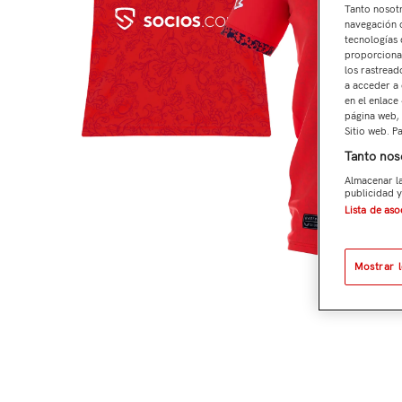
Tanto nosot
navegación o
tecnologías 
proporcionar
los rastread
a acceder a 
en el enlace
página web, 
Sitio web. P
Tanto nos
Almacenar la
publicidad y
Lista de as
Mostrar 