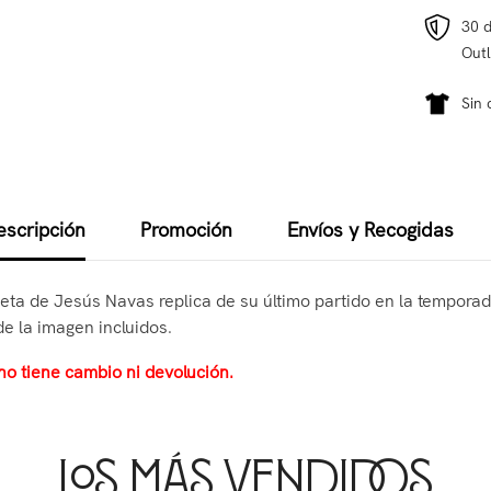
30 d
Outl
Sin 
escripción
Promoción
Envíos y Recogidas
seta de Jesús Navas replica de su último partido en la temporada
de la imagen incluidos.
no tiene cambio ni devolución.
Los Más Vendidos