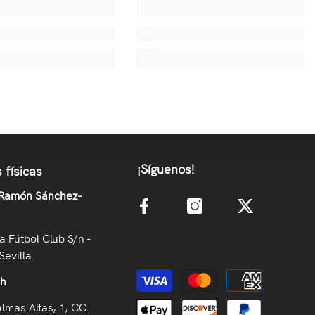
¡Síguenos!
 físicas
 Ramón Sánchez-
la Fútbol Club S/n -
Sevilla
Métodos de pago
oh
almas Altas, 1, CC