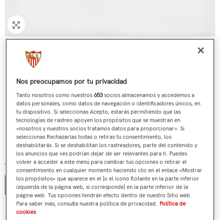
Nos preocupamos por tu privacidad
Tanto nosotros como nuestros
653
socios almacenamos y accedemos a
datos personales, como datos de navegación o identificadores únicos, en
tu dispositivo. Si seleccionas Acepto, estarás permitiendo que las
tecnologías de rastreo apoyen los propósitos que se muestran en
«nosotros y nuestros socios tratamos datos para proporcionar». Si
Monedero Sevilla FC Negro Piel
seleccionas Rechazarlas todas o retiras tu consentimiento, los
deshabilitarás. Si se deshabilitan los rastreadores, parte del contenido y
€19,90
Precio regular
los anuncios que ves podrían dejar de ser relevantes para ti. Puedes
volver a acceder a este menú para cambiar tus opciones o retirar el
Talla:
Unica
consentimiento en cualquier momento haciendo clic en el enlace «Mostrar
los propósitos» que aparece en el [o el ícono flotante en la parte inferior
Unica
izquierda de la página web, si corresponde] en la parte inferior de la
página web. Tus opciones tendrán efecto dentro de nuestro Sitio web.
Para saber más, consulta nuestra política de privacidad.
Política de
¿Tienes alguna duda?
cookies