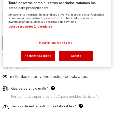
Tanto nosotros como nuestros asociados tratamos los
Cantidad:
datos para proporcionar:
Almacenar la información en un dispositivo y/o acceder a ella. Publicidad
y contenido personalizados, medición de publicidad y contenido,
investigación de audiencia y desarrollo de servicios.
Lista de asociados (proveedores)
€19,90
Total parcial:
Mostrar los propósitos
AÑADIR AL CARRITO
Añadir a mi lista de deseos
Rechazarlas todas
Acepto
Ref:
CT10973
6 clientes están viendo este producto ahora.
Gastos de envío gratis*
Por compras superiores a 90€ para pedidos de España
Tiempo de entrega 48 horas laborables.*