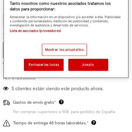
Tanto nosotros como nuestros asociados tratamos los
Cantidad:
datos para proporcionar:
Almacenar la información en un dispositivo y/o acceder a ella. Publicidad
y contenido personalizados, medición de publicidad y contenido,
investigación de audiencia y desarrollo de servicios.
Lista de asociados (proveedores)
€69,90
Total parcial:
Mostrar los propósitos
AÑADIR AL CARRITO
Añadir a mi lista de deseos
Rechazarlas todas
Acepto
Ref:
612565860
5 clientes están viendo este producto ahora.
Gastos de envío gratis*
Por compras superiores a 90€ para pedidos de España
Tiempo de entrega 48 horas laborables.*