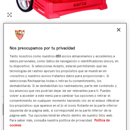
Nos preocupamos por tu privacidad
Tanto nosotros como nuestros
653
socios almacenamos y accedemos a
datos personales, como datos de navegación o identificadores únicos, en
tu dispositivo. Si seleccionas Acepto, estarás permitiendo que las
tecnologías de rastreo apoyen los propósitos que se muestran en
«nosotros y nuestros socios tratamos datos para proporcionar». Si
Mochila Grande C/ruedas Evolution 25/26
seleccionas Rechazarlas todas o retiras tu consentimiento, los
deshabilitarás. Si se deshabilitan los rastreadores, parte del contenido y
€69,90
Precio regular
los anuncios que ves podrían dejar de ser relevantes para ti. Puedes
volver a acceder a este menú para cambiar tus opciones o retirar el
Talla:
Unica
consentimiento en cualquier momento haciendo clic en el enlace «Mostrar
los propósitos» que aparece en el [o el ícono flotante en la parte inferior
Unica
izquierda de la página web, si corresponde] en la parte inferior de la
página web. Tus opciones tendrán efecto dentro de nuestro Sitio web.
Para saber más, consulta nuestra política de privacidad.
Política de
¿Tienes alguna duda?
cookies