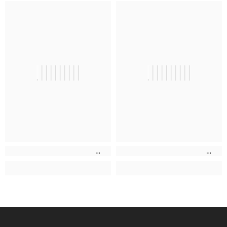
||||||||||
||||||||||