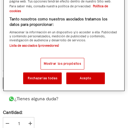
página web. Tus opciones tendrán efecto dentro de nuestro Sitio web.
Para saber más, consulta nuestra política de privacidad.
Política de
cookies
Tanto nosotros como nuestros asociados tratamos los
datos para proporcionar:
Almacenar la información en un dispositivo y/o acceder a ella. Publicidad
y contenido personalizados, medición de publicidad y contenido,
investigación de audiencia y desarrollo de servicios.
Lista de asociados (proveedores)
Mochila Grande C/ruedas Compact 25/26
€69,90
Precio regular
Mostrar los propósitos
Talla:
Unica
Rechazarlas todas
Acepto
Unica
¿Tienes alguna duda?
Cantidad: