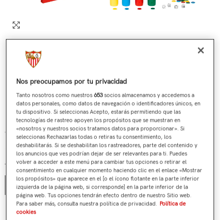
Nos preocupamos por tu privacidad
Tanto nosotros como nuestros
653
socios almacenamos y accedemos a
datos personales, como datos de navegación o identificadores únicos, en
tu dispositivo. Si seleccionas Acepto, estarás permitiendo que las
tecnologías de rastreo apoyen los propósitos que se muestran en
«nosotros y nuestros socios tratamos datos para proporcionar». Si
Juego Parchís - Oca Sevilla FC
seleccionas Rechazarlas todas o retiras tu consentimiento, los
deshabilitarás. Si se deshabilitan los rastreadores, parte del contenido y
€19,90
Precio regular
los anuncios que ves podrían dejar de ser relevantes para ti. Puedes
volver a acceder a este menú para cambiar tus opciones o retirar el
Talla:
Unica
consentimiento en cualquier momento haciendo clic en el enlace «Mostrar
los propósitos» que aparece en el [o el ícono flotante en la parte inferior
Unica
izquierda de la página web, si corresponde] en la parte inferior de la
página web. Tus opciones tendrán efecto dentro de nuestro Sitio web.
Para saber más, consulta nuestra política de privacidad.
Política de
¿Tienes alguna duda?
cookies