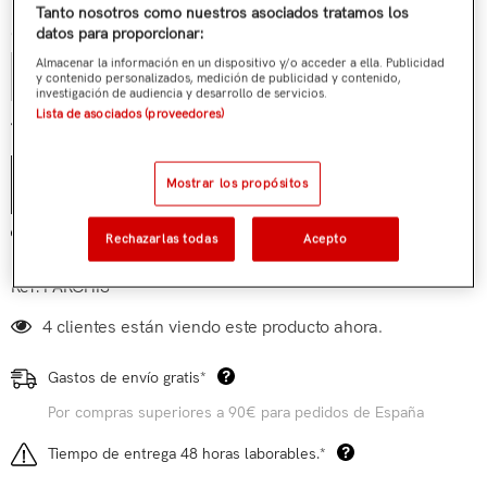
Tanto nosotros como nuestros asociados tratamos los
Cantidad:
datos para proporcionar:
Almacenar la información en un dispositivo y/o acceder a ella. Publicidad
y contenido personalizados, medición de publicidad y contenido,
investigación de audiencia y desarrollo de servicios.
Lista de asociados (proveedores)
€19,90
Total parcial:
Mostrar los propósitos
AÑADIR AL CARRITO
Añadir a mi lista de deseos
Rechazarlas todas
Acepto
Ref:
PARCHIS
4 clientes están viendo este producto ahora.
Gastos de envío gratis*
Por compras superiores a 90€ para pedidos de España
Tiempo de entrega 48 horas laborables.*