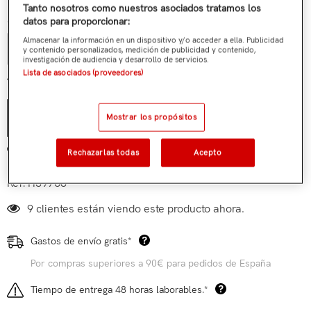
Tanto nosotros como nuestros asociados tratamos los
Cantidad:
datos para proporcionar:
Almacenar la información en un dispositivo y/o acceder a ella. Publicidad
y contenido personalizados, medición de publicidad y contenido,
investigación de audiencia y desarrollo de servicios.
Lista de asociados (proveedores)
€19,95
Total parcial:
Mostrar los propósitos
AÑADIR AL CARRITO
Añadir a mi lista de deseos
Rechazarlas todas
Acepto
Ref:
HS9768
9 clientes están viendo este producto ahora.
Gastos de envío gratis*
Por compras superiores a 90€ para pedidos de España
Tiempo de entrega 48 horas laborables.*