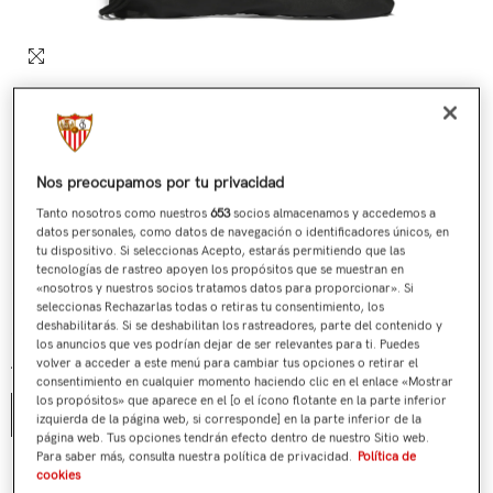
Nos preocupamos por tu privacidad
Tanto nosotros como nuestros
653
socios almacenamos y accedemos a
datos personales, como datos de navegación o identificadores únicos, en
tu dispositivo. Si seleccionas Acepto, estarás permitiendo que las
tecnologías de rastreo apoyen los propósitos que se muestran en
«nosotros y nuestros socios tratamos datos para proporcionar». Si
Gymsack Sevilla FC Negra
seleccionas Rechazarlas todas o retiras tu consentimiento, los
deshabilitarás. Si se deshabilitan los rastreadores, parte del contenido y
€19,95
Precio regular
los anuncios que ves podrían dejar de ser relevantes para ti. Puedes
volver a acceder a este menú para cambiar tus opciones o retirar el
Talla:
Única
consentimiento en cualquier momento haciendo clic en el enlace «Mostrar
los propósitos» que aparece en el [o el ícono flotante en la parte inferior
Única
izquierda de la página web, si corresponde] en la parte inferior de la
página web. Tus opciones tendrán efecto dentro de nuestro Sitio web.
Para saber más, consulta nuestra política de privacidad.
Política de
¿Tienes alguna duda?
cookies