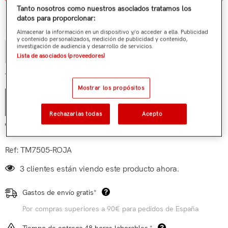
¿Tienes alguna duda?
Tanto nosotros como nuestros asociados tratamos los
datos para proporcionar:
Cantidad:
Almacenar la información en un dispositivo y/o acceder a ella. Publicidad
y contenido personalizados, medición de publicidad y contenido,
investigación de audiencia y desarrollo de servicios.
Lista de asociados (proveedores)
€25,00
Total parcial:
Mostrar los propósitos
AÑADIR AL CARRITO
Rechazarlas todas
Acepto
Añadir a mi lista de deseos
Ref:
TM7505-ROJA
3 clientes están viendo este producto ahora.
Gastos de envío gratis*
Por compras superiores a 90€ para pedidos de España
Tiempo de entrega 48 horas laborables.*