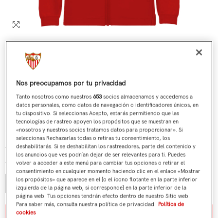
Nos preocupamos por tu privacidad
Tanto nosotros como nuestros
653
socios almacenamos y accedemos a
datos personales, como datos de navegación o identificadores únicos, en
tu dispositivo. Si seleccionas Acepto, estarás permitiendo que las
tecnologías de rastreo apoyen los propósitos que se muestran en
Sudadera Himno Roja Adulto 24/25
«nosotros y nuestros socios tratamos datos para proporcionar». Si
seleccionas Rechazarlas todas o retiras tu consentimiento, los
€79,90
€25,00
Precio regular
Precio de venta
deshabilitarás. Si se deshabilitan los rastreadores, parte del contenido y
los anuncios que ves podrían dejar de ser relevantes para ti. Puedes
volver a acceder a este menú para cambiar tus opciones o retirar el
Talla:
S
consentimiento en cualquier momento haciendo clic en el enlace «Mostrar
los propósitos» que aparece en el [o el ícono flotante en la parte inferior
S
M
L
XL
XXL
izquierda de la página web, si corresponde] en la parte inferior de la
página web. Tus opciones tendrán efecto dentro de nuestro Sitio web.
Para saber más, consulta nuestra política de privacidad.
Política de
Aviso de stock / stock notice
cookies