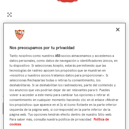
Nos preocupamos por tu privacidad
Tanto nosotros como nuestros
653
socios almacenamos y accedemos a
datos personales, como datos de navegación o identificadores únicos, en
tu dispositivo. Si seleccionas Acepto, estarás permitiendo que las
tecnologías de rastreo apoyen los propósitos que se muestran en
«nosotros y nuestros socios tratamos datos para proporcionar». Si
Botella Roja
seleccionas Rechazarlas todas o retiras tu consentimiento, los
deshabilitarás. Si se deshabilitan los rastreadores, parte del contenido y
€19,90
Precio regular
los anuncios que ves podrían dejar de ser relevantes para ti. Puedes
volver a acceder a este menú para cambiar tus opciones o retirar el
Talla:
Unica
consentimiento en cualquier momento haciendo clic en el enlace «Mostrar
los propósitos» que aparece en el [o el ícono flotante en la parte inferior
Unica
izquierda de la página web, si corresponde] en la parte inferior de la
página web. Tus opciones tendrán efecto dentro de nuestro Sitio web.
Para saber más, consulta nuestra política de privacidad.
Política de
¿Tienes alguna duda?
cookies