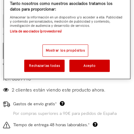
Tanto nosotros como nuestros asociados tratamos los
Cantidad:
datos para proporcionar:
Almacenar la información en un dispositivo y/o acceder a ella. Publicidad
y contenido personalizados, medición de publicidad y contenido,
investigación de audiencia y desarrollo de servicios.
Lista de asociados (proveedores)
€19,90
Total parcial:
Mostrar los propósitos
AÑADIR AL CARRITO
Añadir a mi lista de deseos
Rechazarlas todas
Acepto
Ref:
3309116
2 clientes están viendo este producto ahora.
Gastos de envío gratis*
Por compras superiores a 90€ para pedidos de España
Tiempo de entrega 48 horas laborables.*