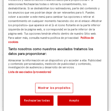
privacidad de los estados de EE. UU. En función de dónde
seleccionas Rechazarlas todas o retiras tu consentimiento, los
viva, puede tener derecho a darse de baja de estas
deshabilitarás. Si se deshabilitan los rastreadores, parte del contenido y
actividades. Si desea ejercer este derecho a la baja
los anuncios que ves podrían dejar de ser relevantes para ti. Puedes
volver a acceder a este menú para cambiar tus opciones o retirar el
voluntaria, siga las instrucciones a continuación.
consentimiento en cualquier momento haciendo clic en el enlace «Mostrar
los propósitos» que aparece en el [o el ícono flotante en la parte inferior
Si visita nuestro sitio web con la señal de preferencia de
izquierda de la página web, si corresponde] en la parte inferior de la
darse de baja del Control Global de Privacidad activada,
página web. Tus opciones tendrán efecto dentro de nuestro Sitio web.
trataremos esto, según su ubicación, como una solicitud
Para saber más, consulta nuestra política de privacidad.
Política de
cookies
para darse de baja de la actividad que pueda considerarse
Tanto nosotros como nuestros asociados tratamos los
una “venta” o “intercambio” de información personal.
datos para proporcionar:
También lo trataremos como una solicitud de baja de otros
Almacenar la información en un dispositivo y/o acceder a ella. Publicidad
usos que puedan considerarse publicidad dirigida para el
y contenido personalizados, medición de publicidad y contenido,
dispositivo y navegador que utilizó al visitar nuestro sitio
investigación de audiencia y desarrollo de servicios.
Lista de asociados (proveedores)
web.
Para darse de baja de la “venta” o “intercambio” de la
información personal recopilada mediante cookies y otros
Mostrar los propósitos
identificadores basados en dispositivos, tal y como se
describió anteriormente, debe estar navegando desde uno
Rechazarlas todas
Acepto
de los estados de EE. UU. aplicables que se mencionan más