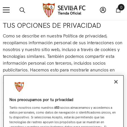
SALTAR AL CONTENIDO
0 
0
TUS OPCIONES DE PRIVACIDAD
Como se describe en nuestra Política de privacidad,
recopilamos información personal de sus interacciones con
nosotros y nuestro sitio web, incluso a través de cookies y
tecnologías similares. También podemos compartir esta
información personal con terceros, incluidos socios
publicitarios. Hacemos esto para mostrarle anuncios en
otros sitios web que sean más relevantes para sus intereses
y por otros motivos que se describen en nuestra Política de
privacidad.
Compartir información personal para realizar publicidad
Nos preocupamos por tu privacidad
dirigida en función de su interacción en diferentes sitios
Tanto nosotros como nuestros
653
socios almacenamos y accedemos a
datos personales, como datos de navegación o identificadores únicos, en
web puede considerarse “venta”, “intercambio” o
tu dispositivo. Si seleccionas Acepto, estarás permitiendo que las
“publicidad dirigida” según determinadas leyes de
tecnologías de rastreo apoyen los propósitos que se muestran en
«nosotros y nuestros socios tratamos datos para proporcionar». Si